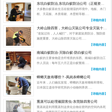
东坑白蚁防治,东坑白蚁防治公司（正规资质公司）
大多数白蚁喜欢生活在较潮湿的环境中。地板、木门
框、天花板、木质墙裙、木壁框等都......
【详细内容】
大岭山除四害，大岭山灭鼠公司专业灭鼠十五年，经验老到
“老鼠过街，人人喊打”，对于家庭鼠类防治，预防措
施更重要。大岭山除四害灭鼠公司......
【详细内容】
南城白蚁防治-灭除白蚁-防白蚁公司
白蚁的主要食物是含纤维质的东西。南城白蚁防治工
作人员说：每年五六月正是白蚁繁殖......
【详细内容】
蟑螂天敌有哪些？-凤岗杀蟑螂公司
近年来，人们确实发现，蟑螂的天敌有蟾蜍和青蛙。
日本国立遗传学研究所的小动物饲养房......
【详细内容】
熏蒸可以处理顽固害虫-东莞除四害公司
熏蒸就是利用熏蒸剂这类化合物在密闭的空间内杀死