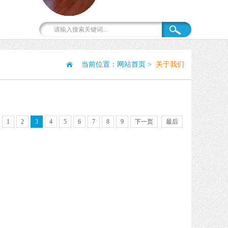
当前位置：
网站首页
>
关于我们
1
2
3
4
5
6
7
8
9
下一页
最后