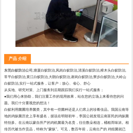
产品 介绍
东莞白蚁防治公司
,塘厦白蚁防治,凤岗白蚁防治,清溪白蚁防治,樟木头白蚁防治,
常平白蚁防治,黄江白蚁防治,大朗白蚁防治,谢岗白蚁防治,寮步白蚁防治,大岭山
白蚁防治,实行一站式服务，让客户：放心、省心、舒心
从实地、研究对策、上门服务到后期跟踪我们实行一站式服务；
●我们用心来协助，我们注重工作的现用效果，站在您的立场上来看待您的问
题。我们十分重视您的想法！
白蚁利用菌圃培养菌类，其中有一些菌种还是人们席上的珍肴佳品。我国云南等
地的鸡纵菌历史上享有盛名，据说在明朝初年，李国公就发现云南富民的鸡纵菌
特别多。在云南以蒙自所产的鸡机菌最为名贵，往往数朵相连，桶粗而味浓。相
传历代被当作贡品，特称为“蒙纵”。可见，数百年前，云南出产的 鸡组菌就已