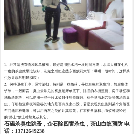
1、经常清洗衣物和床单被褥，最好是用热水泡一段时间再洗，水温大概在七八
十度的杀虫效果比较好，洗完之后把这些东西放到太阳下曝晒一段时间，这样杀
虫效果非常明显彻底；
2、保持卫生干净，经常清扫，特别是一些角落，寻找臭虫的聚集地，然后集体
铲除，一般而言，臭虫最常见的窝点是床单底下、陈旧的衣橱壁橱、房子墙壁和
地板缝隙等，可以使用一些手段比如封住墙壁缝隙、粘合臭虫洞穴等等来消除臭
虫，仔细检查床板等隐秘的地方是否有臭虫出没，若是发现臭虫跑到某个角落甚
至门缝床板缝隙，可以用石灰之类的让其堵死，在衣柜角落和小虫蚁可能经过
的“路上”放上樟脑丸或其它。
石碣杀臭虫跳蚤，企石除四害杀虫，茶山白蚁预防
电
话：13712649238