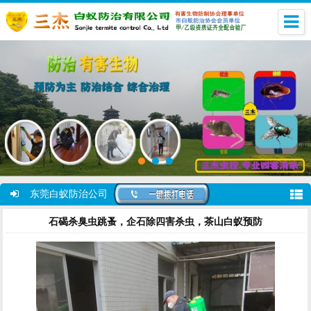
东莞白蚁防治公司
石碣杀臭虫跳蚤，企石除四害杀虫，茶山白蚁预防