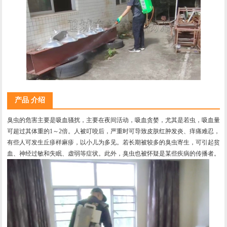
产品 介绍
臭虫的危害主要是吸血骚扰，主要在夜间活动，吸血贪婪，尤其是若虫，吸血量
可超过其体重的1～2倍。人被叮咬后，严重时可导致皮肤红肿发炎、痒痛难忍，
有些人可发生丘疹样麻疹，以小儿为多见。若长期被较多的臭虫寄生，可引起贫
血、神经过敏和失眠、虚弱等症状。此外，臭虫也被怀疑是某些疾病的传播者。