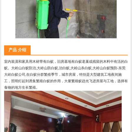
产品 介绍
室内装潢和家具用木材带有白蚁，旧房基地有白蚁老巢或残留的木料中有活的白
蚁。大岭山白蚁防治,大岭山防白蚁,治白蚁,大岭山杀白蚁,大岭山白蚁预防-东莞
大岭白蚁公司,在白蚁分群繁殖季节，城市房屋，特别是大型建筑工地夜间施
工，照明灯起到诱集繁殖白蚁的作用，大量繁殖蚁趋光飞进房屋与工地，选择有
食物的地方生长繁殖。