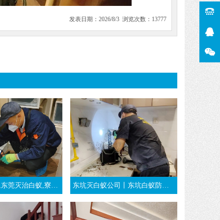
发表日期：2026/8/3 浏览次数：13777
寮步白蚁预防-东莞万江消杀白蚁公司
东坑灭白蚁公司丨东坑白蚁防治丨装修时东莞东坑白蚁预防工程