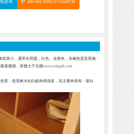
线咨询
400-684-6998|13712649238
蚁体软而小，通常长而圆，白色、淡黄色，赤褐色直至黑褐
，腹基瘦细，前翅大于后翅
www.yidapj8.com
的危害：危害树木的白蚁种类很多，其主要种类有：新白