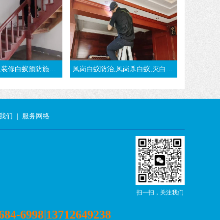
防施工方法-东莞大朗灭白蚁公司
凤岗白蚁防治,凤岗杀白蚁,灭白蚁,治白蚁,凤岗白蚁预防-东莞凤岗白蚁公司
我们
|
服务网络
扫一扫，关注我们
684-6998|13712649238