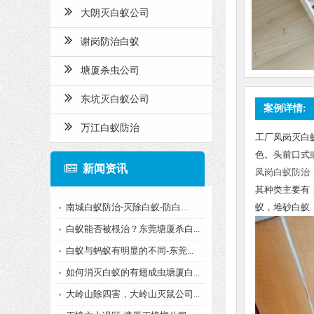
大朗灭白蚁公司
谢岗防治白蚁
塘厦杀虫公司
东坑灭白蚁公司
案例详情:
万江白蚁防治
工厂凤岗灭白
色。头前口式
新闻资讯
凤岗白蚁防治
其种类主要有
南城白蚁防治-灭除白蚁-防白...
蚁，堆砂白蚁
白蚁能否被根治？东莞塘厦杀白...
白蚁与蚂蚁有明显的不同-东莞...
如何消灭白蚁的有翅成虫塘厦白...
大岭山除四害，大岭山灭鼠公司...