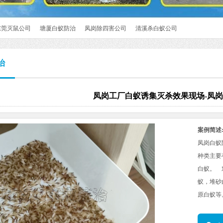
东莞灭鼠公司
塘厦白蚁防治
凤岗除四害公司
清溪杀白蚁公司
治
凤岗工厂白蚁诱集灭杀效果现场-凤
案例简述
凤岗白蚁防
种类主要
白蚁。 
蚁，堆砂
原白蚁等。​