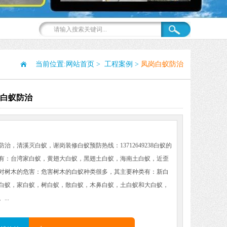
当前位置:
网站首页
>
工程案例
>
凤岗白蚁防治
岗白蚁防治
:
治，清溪灭白蚁，谢岗装修白蚁预防热线：13712649238​白蚁的
有：台湾家白蚁，黄翅大白蚁，黑翅土白蚁，海南土白蚁，近歪
对树木的危害：危害树木的白蚁种类很多，其主要种类有：新白
白蚁，家白蚁，树白蚁，散白蚁，木鼻白蚁，土白蚁和大白蚁，
...