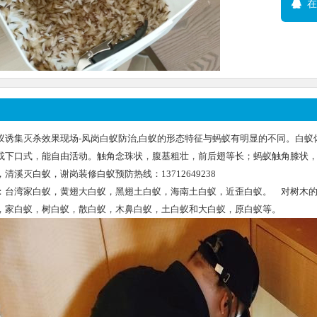
在
蚁诱集灭杀效果现场-凤岗白蚁防治,白蚁的形态特征与蚂蚁有明显的不同。白
或下口式，能自由活动。触角念珠状，腹基粗壮，前后翅等长；蚂蚁触角膝状
，清溪灭白蚁，谢岗装修白蚁预防热线：13712649238
：台湾家白蚁，黄翅大白蚁，黑翅土白蚁，海南土白蚁，近歪白蚁。 对树木
，家白蚁，树白蚁，散白蚁，木鼻白蚁，土白蚁和大白蚁，原白蚁等。