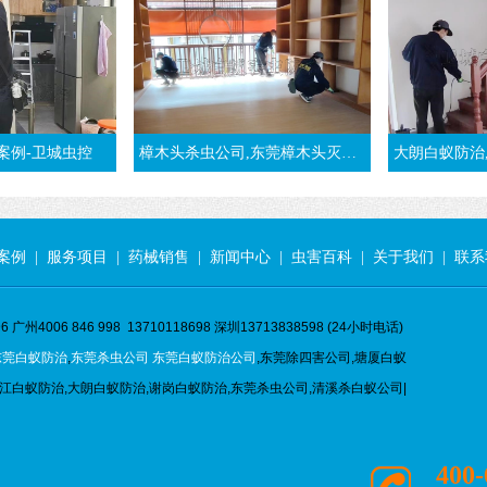
案例-卫城虫控
樟木头杀虫公司,东莞樟木头灭白蚁,推荐樟木头白蚁防治公司
大朗白蚁防治,装修白蚁预
案例
|
服务项目
|
药械销售
|
新闻中心
|
虫害百科
|
关于我们
|
联系
 广州4006 846 998 13710118698 深圳13713838598 (24小时电话)
东莞白蚁防治
,
东莞杀虫公司
东莞白蚁防治公司
,东莞除四害公司,塘厦白蚁
江白蚁防治,大朗白蚁防治,谢岗白蚁防治,东莞杀虫公司,清溪杀白蚁公司|
400-