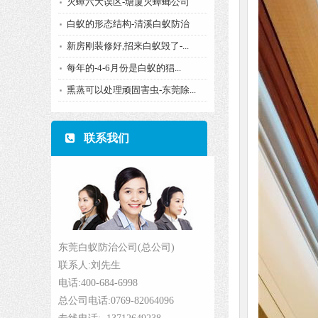
灭蟑六大误区-塘厦灭蟑螂公司
白蚁的形态结构-清溪白蚁防治
新房刚装修好,招来白蚁毁了-...
每年的-4-6月份是白蚁的猖...
熏蒸可以处理顽固害虫-东莞除...
联系我们
东莞白蚁防治公司(总公司)
联系人:刘先生
电话:400-684-6998
总公司电话:0769-82064096