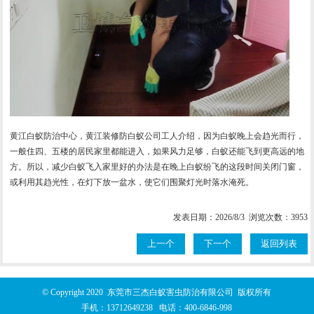
黄江白蚁防治中心，黄江装修防白蚁公司工人介绍，因为白蚁晚上会趋光而行，
一般住四、五楼的居民家里都能进入，如果风力足够，白蚁还能飞到更高远的地
方。所以，减少白蚁飞入家里好的办法是在晚上白蚁纷飞的这段时间关闭门窗，
或利用其趋光性，在灯下放一盆水，使它们围聚灯光时落水淹死。
发表日期：2026/8/3 浏览次数：3953
上一个
下一个
返回列表
© Copyright 2020 东莞市三杰白蚁害虫防治有限公司 版权所有
手机：
13712649238
电话：
400-6846-998