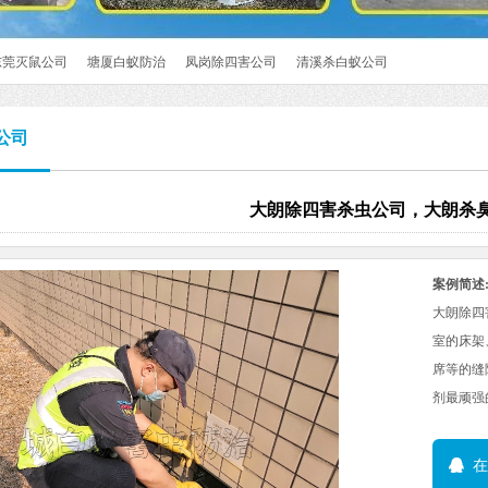
东莞灭鼠公司
塘厦白蚁防治
凤岗除四害公司
清溪杀白蚁公司
公司
大朗除四害杀虫公司，大朗杀
案例简述
大朗除四
室的床架
席等的缝
剂最顽强的
在