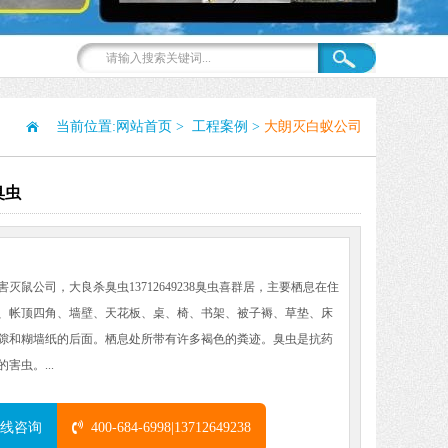
当前位置:
网站首页
>
工程案例
>
大朗灭白蚁公司
臭虫
:
害灭鼠公司，大良杀臭虫13712649238臭虫喜群居，主要栖息在住
、帐顶四角、墙壁、天花板、桌、椅、书架、被子褥、草垫、床
隙和糊墙纸的后面。栖息处所带有许多褐色的粪迹。臭虫是抗药
害虫。...
线咨询
400-684-6998|13712649238