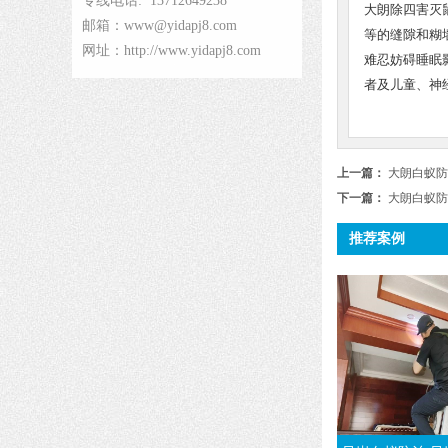
专线电话: 13712649238
大朗除四害灭
邮箱：www@yidapj8.com
等的缝隙和糊
网址：http://www.yidapj8.com
难忍妨碍睡眠
者及儿童、神
上一篇：
大朗白蚁防
下一篇：
大朗白蚁防
推荐案例