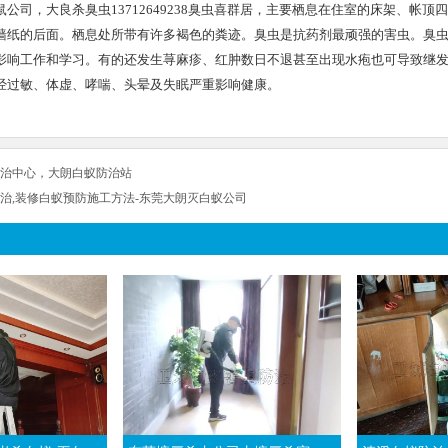
鼠公司，大良杀臭虫13712649238臭虫喜群居，主要栖息在住室的床架、帐
墙纸的后面。栖息处所带有许多褐色的粪迹。臭虫是抗药剂最顽强的害虫。臭
影响工作和学习。有的还发生荨麻疹、红肿数日不退甚至出现水疱也可导致继
经过敏、体虚、哮喘、头晕及失眠严重影响健康。
治中心，大朗白蚁防治站
治,装修白蚁预防施工方法-东莞大朗灭白蚁公司