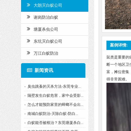
大朗灭白蚁公司
谢岗防治白蚁
塘厦杀虫公司
东坑灭白蚁公司
案例详情:
万江白蚁防治
鼠类是重要的
断一个地区卫
新闻资讯
富，摊位密集
得非常困难。
臭虫跳蚤的灭杀方法-东莞专业...
隔壁发生白蚁危害，家中会受影...
怎么才能预防家里的蟑螂不会出...
南城白蚁防治-灭除白蚁-防白...
白蚁能否被根治？东莞塘厦杀白...