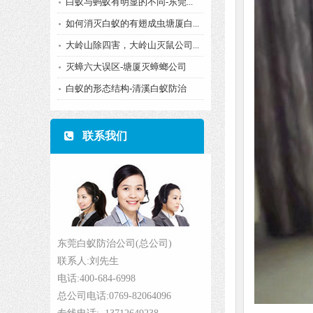
白蚁与蚂蚁有明显的不同-东莞...
如何消灭白蚁的有翅成虫塘厦白...
大岭山除四害，大岭山灭鼠公司...
灭蟑六大误区-塘厦灭蟑螂公司
白蚁的形态结构-清溪白蚁防治
联系我们
东莞白蚁防治公司(总公司)
联系人:刘先生
电话:400-684-6998
总公司电话:0769-82064096