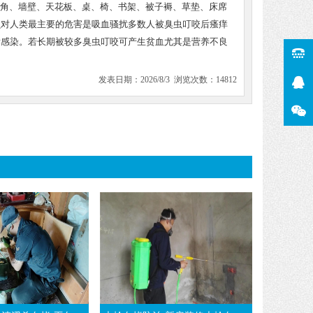
顶四角、墙壁、天花板、桌、椅、书架、被子褥、草垫、床席
虫对人类最主要的危害是吸血骚扰多数人被臭虫叮咬后瘙痒
发感染。若长期被较多臭虫叮咬可产生贫血尤其是营养不良
发表日期：2026/8/3 浏览次数：14812