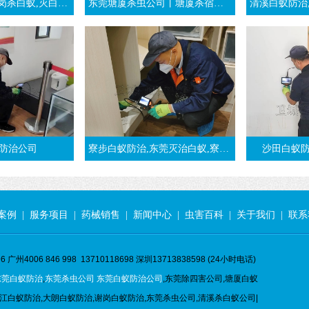
,凤岗白蚁预防-东莞凤岗白蚁公司
东莞塘厦杀虫公司丨塘厦杀宿舍臭虫丨仓库除跳蚤
清溪白蚁防治,清溪杀白蚁,灭白蚁,治白
防治公司
寮步白蚁防治,东莞灭治白蚁,寮步白蚁预防-东莞万江消杀白蚁公司
沙田白蚁防
案例
|
服务项目
|
药械销售
|
新闻中心
|
虫害百科
|
关于我们
|
联系
 广州4006 846 998 13710118698 深圳13713838598 (24小时电话)
东莞白蚁防治
,
东莞杀虫公司
东莞白蚁防治公司
,东莞除四害公司,塘厦白蚁
江白蚁防治,大朗白蚁防治,谢岗白蚁防治,东莞杀虫公司,清溪杀白蚁公司|