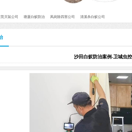
东莞灭鼠公司
塘厦白蚁防治
凤岗除四害公司
清溪杀白蚁公司
治
沙田白蚁防治案例-卫城虫控