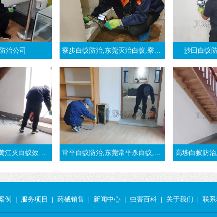
防治公司
寮步白蚁防治,东莞灭治白蚁,寮步白蚁预防-东莞万江消杀白蚁公司
沙田白蚁防
果好-东莞黄江镇白蚁公司
常平白蚁防治,东莞常平杀白蚁,治白蚁公司
高埗白蚁防治,石碣灭
案例
|
服务项目
|
药械销售
|
新闻中心
|
虫害百科
|
关于我们
|
联系