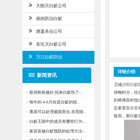
大朗灭白蚁公司
谢岗防治白蚁
塘厦杀虫公司
东坑灭白蚁公司
万江白蚁防治
详细介绍:
新闻资讯
卫城
沙田白蚁
新房刚装修好,招来白蚁毁了-...
傍晚时分，往
刘师傅高时指
每年的-4-6月份是白蚁的猖...
定家里百分百
熏蒸可以处理顽固害虫-东莞除...
较高，家白蚁
白蚁王国中的成员有哪些行为-...
家居装修白蚁预防的处理方法-...