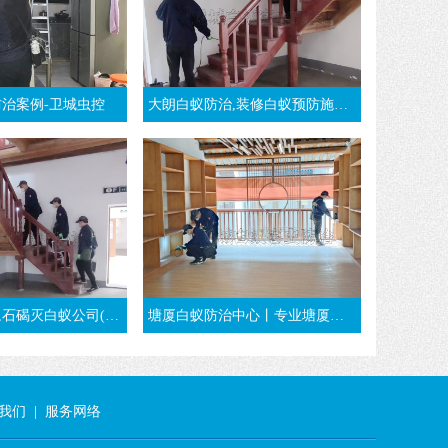
治案例-卫城虫控
大朗白蚁防治,装修白蚁预防施工方法-东莞大朗灭白蚁公司
白蚁公司(强烈推荐卫城虫控)
塘厦白蚁防治中心丨专业塘厦杀白蚁团队丨东莞塘厦灭白蚁公司
我们
|
服务网络