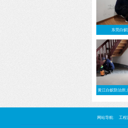
东莞白蚁
黄江白蚁防治所,黄江灭白蚁效
网站导航:
工程