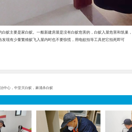
的白蚁主要是家白蚁。一般新建房屋是没有白蚁危害的，白蚁入屋危害和筑巢
当发现有少量繁殖蚁飞入屋内时也不要惊慌，用电蚊拍等工具把它拍死即可
治中心，中堂灭白蚁，麻涌杀白蚁