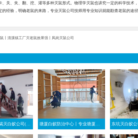
卡、关、夹、翻、挖、灌等多种灭鼠形式。物理学灭鼠也讲究一定的科学技术
定的经验，明确老鼠的来路，专业灭鼠公司技师用专业知识就能勘查老鼠的途
鼠丨清溪镇工厂灭老鼠效果强丨凤岗灭鼠公司
司(强烈推荐卫城虫控)
塘厦白蚁防治中心丨专业塘厦杀白蚁团队丨东莞塘厦灭白蚁公司
东坑灭白蚁公司丨东坑白蚁防