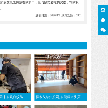
，如安放鼠笼要放在鼠洞口，应与鼠类爱吃的实物，粘鼠板
径。
发表日期：2026/8/3 浏览次数：5961
治丨装修时东莞东坑白蚁预防工程
樟木头杀虫公司,东莞樟木头灭白蚁,推荐樟木头白蚁防治公司