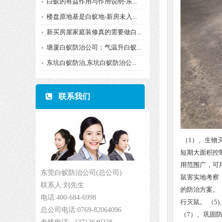
白蚁的有益作用与作用说明-东...
楼盘原地基是白蚁地-新房未入...
新买房屋家庭装修真的需要做白...
塘厦白蚁防治公司：气温升白蚁...
东坑白蚁防治,东坑白蚁防治公...
联系我们
（1）、生物
短期大面积控
用范围广，可
东莞白蚁防治公司(总公司)
鼠害实地考察
联系人:刘先生
的防治方案。
电话:400-684-6998
行灭鼠。 （
总公司电话:0769-82064096
（7）、巩固