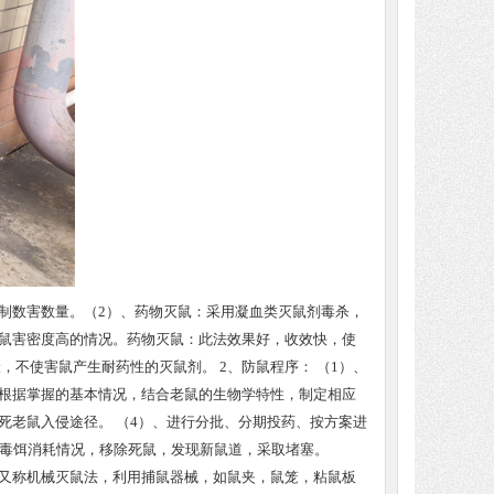
制数害数量。（2）、药物灭鼠：采用凝血类灭鼠剂毒杀，
或鼠害密度高的情况。药物灭鼠：此法效果好，收效快，使
不使害鼠产生耐药性的灭鼠剂。 2、防鼠程序： （1）、
：根据掌握的基本情况，结合老鼠的生物学特性，制定相应
死老鼠入侵途径。 （4）、进行分批、分期投药、按方案进
检查毒饵消耗情况，移除死鼠，发现新鼠道，采取堵塞。
法又称机械灭鼠法，利用捕鼠器械，如鼠夹，鼠笼，粘鼠板