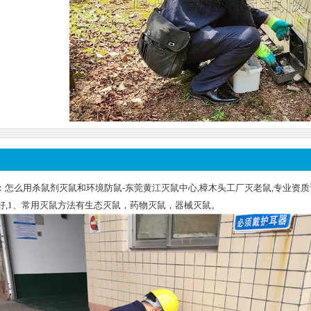
怎么用杀鼠剂灭鼠和环境防鼠-东莞黄江灭鼠中心,樟木头工厂灭老鼠,专业资质认证
果好,1、常用灭鼠方法有生态灭鼠，药物灭鼠，器械灭鼠。