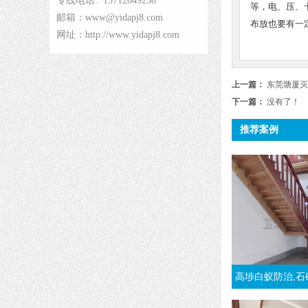
专线电话: 13712649238
等，电、压、
邮箱：www@yidapj8.com
布放也要有一
网址：http://www.yidapj8.com
上一篇：
东莞塘厦灭
下一篇：
没有了！
推荐案例
高埗白蚁防治,石碣灭白蚁公