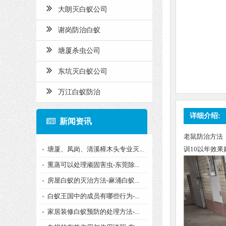
大朗灭白蚁公司
谢岗防治白蚁
塘厦杀虫公司
东坑灭白蚁公司
万江白蚁防治
详细介绍:
新闻资讯
老鼠防治方法：
塘厦、凤岗、清溪樟木头专业灭...
训10以年效
熏蒸可以处理顽固害虫-东莞除...
房屋白蚁的灭治方法-麻涌白蚁...
白蚁王国中的成员有哪些行为-...
家居装修白蚁预防的处理方法-...