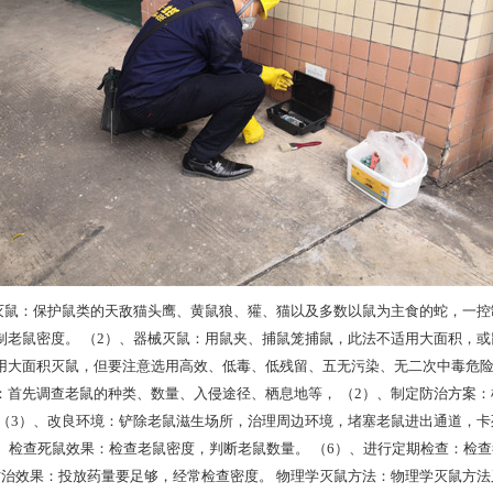
灭鼠：保护鼠类的天敌猫头鹰、黄鼠狼、獾、猫以及多数以鼠为主食的蛇，一控
制老鼠密度。 （2）、器械灭鼠：用鼠夹、捕鼠笼捕鼠，此法不适用大面积，
用大面积灭鼠，但要注意选用高效、低毒、低残留、五无污染、无二次中毒危险，
：首先调查老鼠的种类、数量、入侵途径、栖息地等， （2）、制定防治方案
 （3）、改良环境：铲除老鼠滋生场所，治理周边环境，堵塞老鼠进出通道，卡
5)、检查死鼠效果：检查老鼠密度，判断老鼠数量。 （6）、进行定期检查：
防治效果：投放药量要足够，经常检查密度。 物理学灭鼠方法：物理学灭鼠方