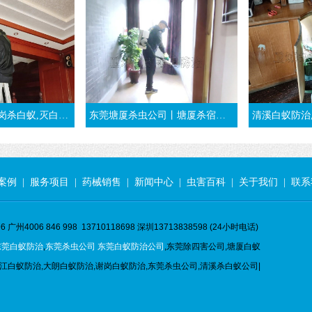
,凤岗白蚁预防-东莞凤岗白蚁公司
东莞塘厦杀虫公司丨塘厦杀宿舍臭虫丨仓库除跳蚤
清溪白蚁防治,清溪杀白蚁,灭白蚁,治白
案例
|
服务项目
|
药械销售
|
新闻中心
|
虫害百科
|
关于我们
|
联系
 广州4006 846 998 13710118698 深圳13713838598 (24小时电话)
东莞白蚁防治
,
东莞杀虫公司
东莞白蚁防治公司
,东莞除四害公司,塘厦白蚁
江白蚁防治,大朗白蚁防治,谢岗白蚁防治,东莞杀虫公司,清溪杀白蚁公司|