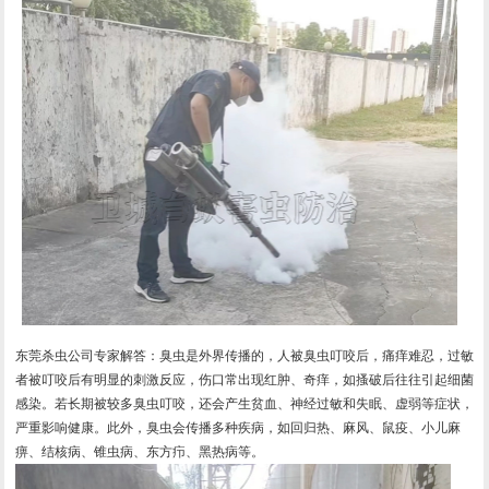
东莞杀虫公司专家解答：臭虫是外界传播的，人被臭虫叮咬后，痛痒难忍，过敏
者被叮咬后有明显的刺激反应，伤口常出现红肿、奇痒，如搔破后往往引起细菌
感染。若长期被较多臭虫叮咬，还会产生贫血、神经过敏和失眠、虚弱等症状，
严重影响健康。此外，臭虫会传播多种疾病，如回归热、麻风、鼠疫、小儿麻
痹、结核病、锥虫病、东方疖、黑热病等。