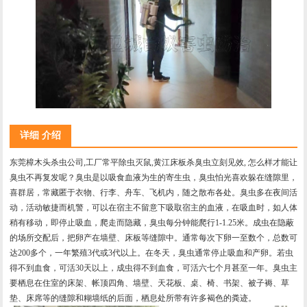
详细 介绍
东莞樟木头杀虫公司,工厂常平除虫灭鼠,黄江床板杀臭虫立刻见效,
怎么样才能让
臭虫不再复发呢？臭虫是以吸食血液为生的寄生虫，臭虫怕光喜欢躲在缝隙里，
喜群居，常藏匿于衣物、行李、舟车、飞机内，随之散布各处。臭虫多在夜间活
动，活动敏捷而机警，可以在宿主不留意下吸取宿主的血液，在吸血时，如人体
稍有移动，即停止吸血，爬走而隐藏，臭虫每分钟能爬行1-1.25米。成虫在隐蔽
的场所交配后，把卵产在墙壁、床板等缝隙中。通常每次下卵一至数个，总数可
达200多个，一年繁殖3代或3代以上。在冬天，臭虫通常停止吸血和产卵。若虫
得不到血食，可活30天以上，成虫得不到血食，可活六七个月甚至一年。臭虫主
要栖息在住室的床架、帐顶四角、墙壁、天花板、桌、椅、书架、被子褥、草
垫、床席等的缝隙和糊墙纸的后面，栖息处所带有许多褐色的粪迹。