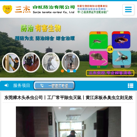
服务项目
东莞樟木头杀虫公司丨工厂常平除虫灭鼠丨黄江床板杀臭虫立刻见效