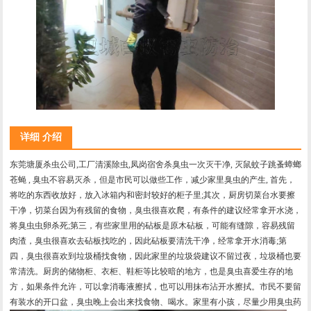
详细 介绍
东莞塘厦杀虫公司,工厂清溪除虫,凤岗宿舍杀臭虫一次灭干净,
灭鼠蚊子跳蚤蟑螂
苍蝇
,
臭虫不容易灭杀，但是市民可以做些工作，减少家里臭虫的产生,
首先，
将吃的东西收放好，放入冰箱内和密封较好的柜子里;其次，厨房切菜台水要擦
干净，切菜台因为有残留的食物，臭虫很喜欢爬，有条件的建议经常拿开水浇，
将臭虫虫卵杀死;第三，有些家里用的砧板是原木砧板，可能有缝隙，容易残留
肉渣，臭虫很喜欢去砧板找吃的，因此砧板要清洗干净，经常拿开水消毒;第
四，臭虫很喜欢到垃圾桶找食物，因此家里的垃圾袋建议不留过夜，垃圾桶也要
常清洗。厨房的储物柜、衣柜、鞋柜等比较暗的地方，也是臭虫喜爱生存的地
方，如果条件允许，可以拿消毒液擦拭，也可以用抹布沾开水擦拭。市民不要留
有装水的开口盆，臭虫晚上会出来找食物、喝水。家里有小孩，尽量少用臭虫药