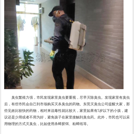
臭虫繁殖力强，市民发现家里臭虫要重视，尽早灭除臭虫。发现家里有臭虫
后，有些市民会自己到市场购买灭杀臭虫的药物。东莞灭臭虫公司提醒大家，那
些见效比较快的药物，相对来说毒性就比较大，家里如果有5岁以下的小孩，建
议还是少用或者不用为好，避免孩子在家里接触到臭虫药。此外，市民也可以采
用物理的方式灭臭虫，比如使用杀蟑胶饵、粘蟑纸等。