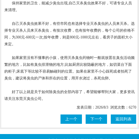
保持家里的卫生，能减少臭虫出现,自己灭杀臭虫效果不好，可请专业人员
来清理。
自己灭杀臭虫效果不好，有些市民也有选择专业灭杀臭虫的人员来灭杀。选
择专业灭杀人员来灭杀臭虫，有按次收费，也有按年收费的，每个公司的价格不
同，为300元-600元一次;按年收费，则是800元-1000元左右，看房子的面积大小
来定。
如果家里没有不懂事的小孩，使用灭杀臭虫药物时一般就放置在臭虫活动频
繁的地方，比如有臭虫排泄物的地方;比如厨房比较隐蔽的地方，如切菜台下面
的柜子;床底下等比较不容易触碰到的位置。如果在家里不小心踩死或者拍死了
臭虫，建议将臭虫的尸体和所在的位置，用开水浇过，杀死虫卵。
好了以上就是关于如何除臭虫的全部内容了，希望能够帮到大家，更多资讯
请关注东莞灭臭虫公司。
发表日期：2026/8/3 浏览次数：6270
上一个
下一个
返回列表