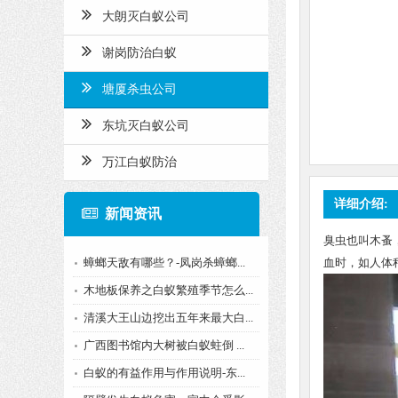
大朗灭白蚁公司
谢岗防治白蚁
塘厦杀虫公司
东坑灭白蚁公司
万江白蚁防治
详细介绍:
新闻资讯
臭虫也叫木蚤
蟑螂天敌有哪些？-凤岗杀蟑螂...
血时，如人体稍
木地板保养之白蚁繁殖季节怎么...
清溪大王山边挖出五年来最大白...
广西图书馆内大树被白蚁蛀倒 ...
白蚁的有益作用与作用说明-东...