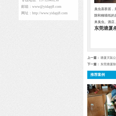
专线电话: 13712649238
邮箱：www@yidapj8.com
臭虫喜群居，
网址：http://www.yidapj8.com
隙和糊墙纸的
来臭虫。酒店
东莞塘厦
上一篇：
塘厦灭鼠公
下一篇：
东莞塘厦除
推荐案例