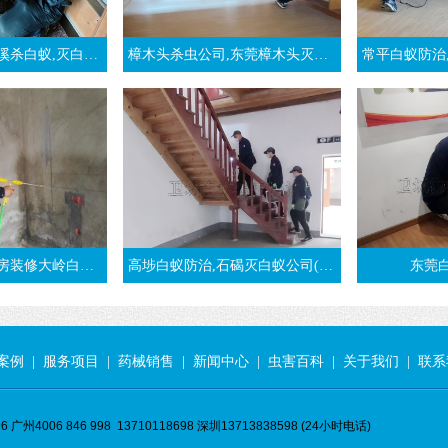
白蚁防治,清溪白蚁预防-东莞清溪白蚁公司
樟木头杀虫公司,东莞樟木头灭白蚁,推荐樟木头白蚁防治公司
常平白蚁防治,东莞
预防案例-东莞大岭白蚁公司
高埗白蚁防治,石碣灭白蚁公司(强烈推荐卫城虫控)
东莞
案例
|
服务项目
|
药械销售
|
新闻中心
|
虫害百科
|
关于我们
|
联系
 广州4006 846 998 13710118698 深圳13713838598 (24小时电话)