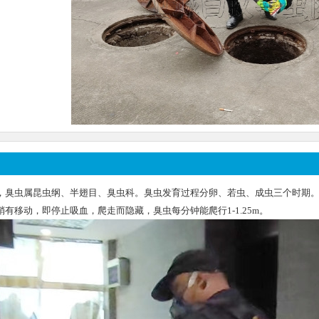
，臭虫属昆虫纲、半翅目、臭虫科。臭虫发育过程分卵、若虫、成虫三个时期
有移动，即停止吸血，爬走而隐藏，臭虫每分钟能爬行1-1.25m。