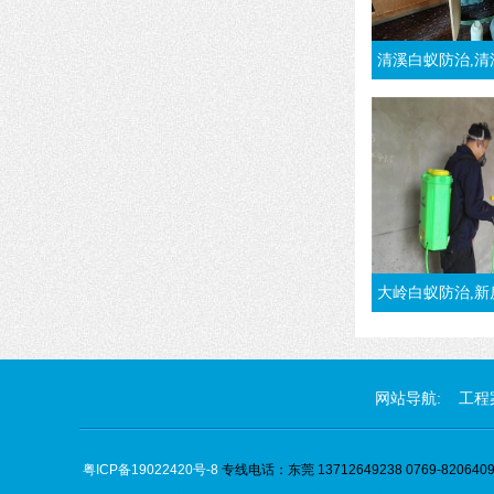
清溪白蚁防治,清溪杀白蚁,灭白蚁,治白蚁,清溪
大岭白蚁防治,新房装修大岭白蚁
网站导航:
工程
粤ICP备19022420号-8
专线电话：东莞 13712649238 0769-82064096