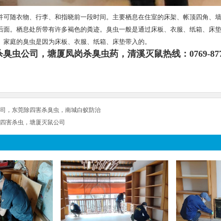
并可随衣物、行李、和指晓前一段时间。主要栖息在住室的床架、帐顶四角、
后面。栖息处所带有许多褐色的粪迹。臭虫一般是通过床板、衣服、纸箱、床
、家庭的臭虫是因为床板、衣服、纸箱、床垫带入的。
杀臭虫公司，塘厦凤岗杀臭虫药，清溪灭鼠
热线：0769-877
司，东莞除四害杀臭虫，南城白蚁防治
四害杀虫，塘厦灭鼠公司