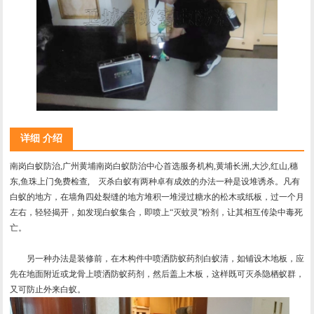
详细 介绍
南岗白蚁防治,广州黄埔南岗白蚁防治中心首选服务机构,黄埔长洲,大沙,红山,穗
东,鱼珠上门免费检查, 灭杀白蚁有两种卓有成效的办法一种是设堆诱杀。凡有
白蚁的地方，在墙角四处裂缝的地方堆积一堆浸过糖水的松木或纸板，过一个月
左右，轻轻揭开，如发现白蚁集合，即喷上“灭蚊灵”粉剂，让其相互传染中毒死
亡。
另一种办法是装修前，在木构件中喷洒防蚁药剂白蚁清，如铺设木地板，应
先在地面附近或龙骨上喷洒防蚁药剂，然后盖上木板，这样既可灭杀隐栖蚁群，
又可防止外来白蚁。