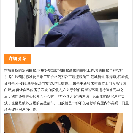
详细 介绍
增城白蚁防治除白蚁,信用好增城防治白蚁装修防白蚁工程,预防白蚁全程按照广
东省白蚁预防标准使用带三证合格药剂及正规流程施工,荔城街道,派潭镇,石滩镇,
仙村镇,小楼镇,新塘镇,永宁街道,增江街道,正果镇中新镇朱村街道上门灭治预防
白蚁,如何让自己的房子不被白蚁侵入,在对于我们房屋的环境进行装修完毕之
后，我们还得担心房屋会不会有一些“不速之客”的造访，从而影响到房屋的美
观，甚至是破坏房屋的某些部件。白蚁就是一种不仅会影响房屋内部美观，而且
还会破坏房屋的生物,