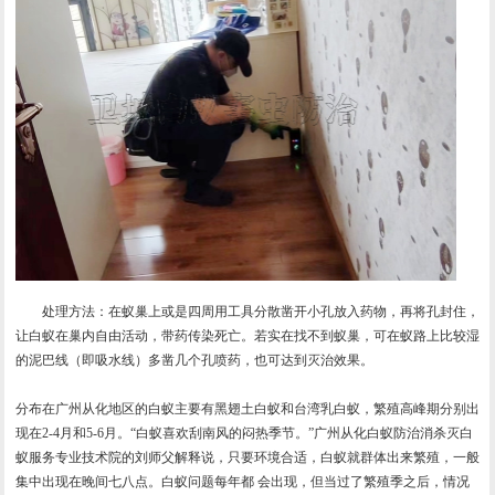
处理方法：在蚁巢上或是四周用工具分散凿开小孔放入药物，再将孔封住，
让白蚁在巢内自由活动，带药传染死亡。若实在找不到蚁巢，可在蚁路上比较湿
的泥巴线（即吸水线）多凿几个孔喷药，也可达到灭治效果。
分布在广州从化地区的白蚁主要有黑翅土白蚁和台湾乳白蚁，繁殖高峰期分别出
现在2-4月和5-6月。“白蚁喜欢刮南风的闷热季节。”广州从化白蚁防治消杀灭白
蚁服务专业技术院的刘师父解释说，只要环境合适，白蚁就群体出来繁殖，一般
集中出现在晚间七八点。白蚁问题每年都 会出现，但当过了繁殖季之后，情况