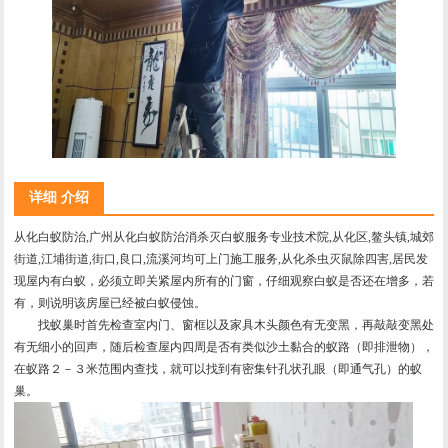
详细 介绍
从化白蚁防治,广州从化白蚁防治消杀灭白蚁服务专业技术院,从化区,鳌头镇,城郊
街道,江埔街道,街口,良口,流溪河均可上门施工服务,从化杀虫灭鼠除四害,居民发
现屋内有白蚁，必须立即关紧屋内所有的门窗，仔细观察白蚁是否还在增多，若
有，则说明该房屋已经被白蚁侵蚀。
找蚁巢时首先检查室内门、窗框以及家具木头颜色有无变黑，再敲敲变黑处
有无细小的回声，随后检查屋内四周是否有类似沙土黏合的蚁路（即排泄物），
在蚁路２－３米范围内查找，就可以找到有密集针孔状孔眼（即通气孔）的蚁
巢。