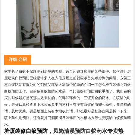
详细 介绍
家里长了白蚁不仅影响到房屋的美观，甚至还破坏房屋的某些部件。如何进行房
屋建筑白蚁预防已经是许多人在入住房屋之前就应该首先考虑到的问题。东莞三
杰白蚁防治有限公司的刘师父就给大家做个简单的介绍一下怎么样在装修之前做
白蚁预防工作。目前使白蚁预防药水是一个比较好的预防白蚁手段了。我们在购
买的时候最好是买那些效果长的，低毒和环保的，三证齐全的药水。在喷洒的时
候，最好认真检查看下木质家具中的材料里有没有白蚁的虫卵和幼虫，要是有的
话，及时灭杀。要是地面上装有木地板的话，那么最好是把那些隔层拆下下来，
喷上防虫剂预防。还有就是门洞窗洞及装修用的木板木方等也要喷洒白蚁预防药
水。
塘厦装修白蚁预防
，凤岗清溪预防白蚁药水专卖热