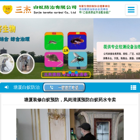
塘厦白蚁防治
塘厦装修白蚁预防，凤岗清溪预防白蚁药水专卖