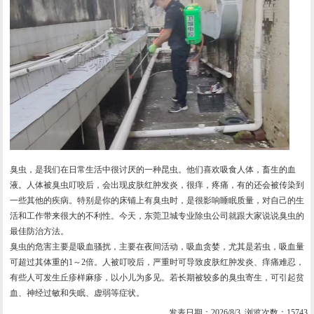
臭虫，是我们在日常生活中很讨厌的一种昆虫。他们喜欢吸食人体，畜生的血
液。人体被臭虫叮咬后，会出现皮肤红肿发炎，很痒，疼痛，有的还会被传染到
一些其他的疾病。特别是你的床铺上有臭虫时，是很影响睡眠质量，对自己的生
活和工作带来很大的不利性。今天，东莞卫城专业除虫公司就跟大家说说臭虫的
最佳防治方法。
臭虫的危害主要是吸血骚扰，主要在夜间活动，吸血贪婪，尤其是若虫，吸血量
可超过其体重的1～2倍。人被叮咬后，严重时可导致皮肤红肿发炎、痒痛难忍，
有些人可发生丘疹样麻疹，以小儿为多见。若长期被较多的臭虫寄生，可引起贫
血、神经过敏和失眠、虚弱等症状。
发表日期：2026/8/3 浏览次数：15743