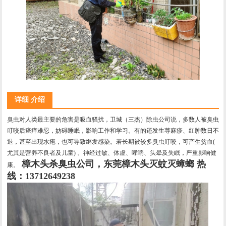
详细 介绍
臭虫对人类最主要的危害是吸血骚扰，卫城（三杰）除虫公司说，多数人被臭虫
叮咬后瘙痒难忍，妨碍睡眠，影响工作和学习。有的还发生荨麻疹、红肿数日不
退，甚至出现水疱，也可导致继发感染。若长期被较多臭虫叮咬，可产生贫血(
尤其是营养不良者及儿童) 、神经过敏、体虚、哮喘、头晕及失眠，严重影响健
樟木头杀臭虫公司，东莞樟木头灭蚊灭蟑螂
热
康。
线：13712649238