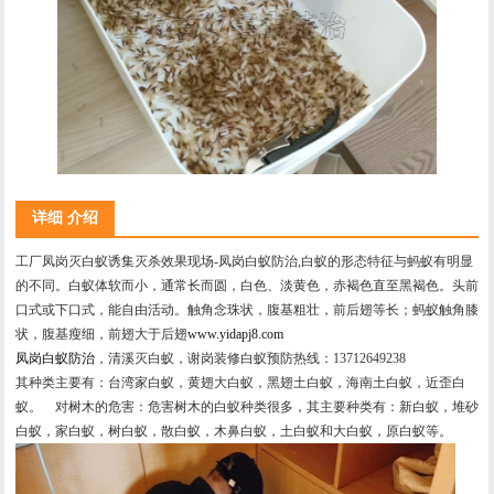
详细 介绍
工厂凤岗灭白蚁诱集灭杀效果现场-凤岗白蚁防治,白蚁的形态特征与蚂蚁有明显
的不同。白蚁体软而小，通常长而圆，白色、淡黄色，赤褐色直至黑褐色。头前
口式或下口式，能自由活动。触角念珠状，腹基粗壮，前后翅等长；蚂蚁触角膝
状，腹基瘦细，前翅大于后翅
www.yidapj8.com
凤岗白蚁防治
，清溪灭白蚁，谢岗装修白蚁预防热线：13712649238
其种类主要有：台湾家白蚁，黄翅大白蚁，黑翅土白蚁，海南土白蚁，近歪白
蚁。 对树木的危害：危害树木的白蚁种类很多，其主要种类有：新白蚁，堆砂
白蚁，家白蚁，树白蚁，散白蚁，木鼻白蚁，土白蚁和大白蚁，原白蚁等。