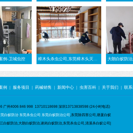
案例-卫城虫控
樟木头杀虫公司,东莞樟木头灭白蚁,推荐樟木头白蚁防治公司
大朗白蚁防治,装修白蚁预
案例
|
服务项目
|
药械销售
|
新闻中心
|
虫害百科
|
关于我们
|
联系
 广州4006 846 998 13710118698 深圳13713838598 (24小时电话)
东莞白蚁防治
,
东莞杀虫公司
东莞白蚁防治公司
,东莞除四害公司,塘厦白蚁
江白蚁防治,大朗白蚁防治,谢岗白蚁防治,东莞杀虫公司,清溪杀白蚁公司|