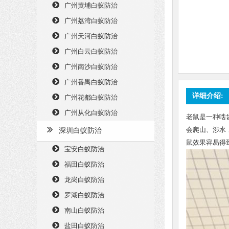
广州黄埔白蚁防治
广州荔湾白蚁防治
广州天河白蚁防治
广州白云白蚁防治
广州南沙白蚁防治
广州番禺白蚁防治
详细介绍:
广州花都白蚁防治
广州从化白蚁防治
老鼠是一种啮
会爬山、涉水
深圳白蚁防治
鼠效果容易得
宝安白蚁防治
福田白蚁防治
龙岗白蚁防治
罗湖白蚁防治
南山白蚁防治
盐田白蚁防治