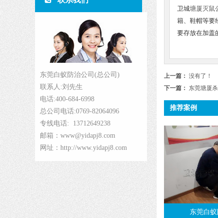
卫城
塘厦灭鼠
籍、鞋帽等要
要存放在加盖
东莞白蚁防治公司(总公司)
上一篇：
没有了！
联系人:刘先生
下一篇：
东莞塘厦杀
电话:400-684-6998
推荐案例
总公司电话:0769-82064096
专线电话: 13712649238
邮箱：www@yidapj8.com
网址：http://www.yidapj8.com
东莞白蚁