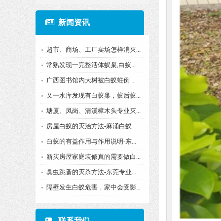
新闻资讯
超市、商场、工厂卖场怎样消灭...
常熟发现一完整活体蚁巢,白蚁...
广西图书馆内大树被白蚁蛀倒 ...
又一水库发现有白蚁巢，蚁后蚁...
塘厦、凤岗、清溪樟木头专业灭...
房屋白蚁的灭治方法-麻涌白蚁...
白蚁的有益作用与作用说明-东...
新买房屋家庭装修真的需要做白...
臭虫跳蚤的灭杀方法-东莞专业...
隔壁发生白蚁危害，家中会受影...
联系我们