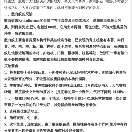
挖巢法一般用于无法解决药源的地方。冬天天气寒冷，家白蚁在10度以下时很少
外出活动，大量白蚁集中在巢内，此时挖巢能收到较好的效果。
二、散白蚁的灭治
散白蚁属Reticulitermes的白蚁广布于温带及亚热带地区，是我国白蚁最大的
属。到目前为止,已订名超过100种。它为土木两栖、居住分散、不筑大型巢居的
种类，故称散白蚁。
散白蚁主要危害房屋木构件和某些经济作物，已发现的寄主植物有木薯、向日
葵、柿、桃、柳、杨、柏、构树、白干层等。就危害房屋的特点而言，黄胸散白
蚁蛀蚀接近地面的木材，如地板，门框、楼梯脚、柱基等处，故浙江一带有散白
蚁不登楼的说法。黑胸散白蚁和栖比散白蚁却能蚀楼房直达层顶。
灭治要点
1、检查蚁害十分仔细认真。不但要检查已发现危害的木构件，更需细心检查尚
未发现蚁害的部分，不让那些蚁害隐蔽的木构件漏网。
2、掌握施药时机。黄胸散白蚁得分群往往出现在2、3月连续阴雨天，天气突然
转晴，温度很快上升到20度以上（是初春的第一个温升）,气压下降到10134Pa
下，一般在10061Pa时。在一个地区,一般每年分群2~4次,施药掌握在第一次分群
至最后一次分群的后10天为好，以分群的当天施药效果最佳。
3、选择最佳施药地点。
4、施药要深、匀、散。
5、次年复查，连续施药。由于散白蚁在某一区域往往存在多个群体,而其中有的
当年并不出现分群孔与危害迹象,施药时极易被遗留。