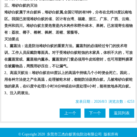
三、堆砂白蚁的灭治
堆砂白蚁属于木白蚁科，堆砂白蚁属,全国订明的有9种，分布在北纬28度以南地
区。我国已发现堆砂白蚁的省、区计有台湾、福建、浙江、广东、广西、云南、
贵州和四川。堆砂白蚁主要危害是内木构件和野外林木、果树。已发现寄生植物
有：荔枝、椰子、榕树、枫树、若楮、紫薇等。
灭治要点
1、薰蒸法：这是防治堆砂白蚁的重要方法。薰蒸剂的必须经过专门的技术培
训。工作人员应戴防毒面具。对于受堆砂白蚁蛀蚀的木家具，体积不大的，可放
在薰蒸室或、薰蒸箱内薰杀。薰蒸室的门窗必须用牛皮纸密封，也可用塑料膜罩
住被薰物品，周围用砂压住，不让漏气。
2、高温灭蚁法：堆砂白蚁在60度以上的高温中持续几个小时便会死亡。因此，
用各种方法使之产生高温，处理被蛀木材，都能防治该类白蚁。几被堆砂白蚁蛀
蚀的家具，在65度中处理1小时30分钟或在60度处理4小时，能有效地杀死白蚁。
3、注入药液法。
发表日期：2026/8/3 浏览次数：4253
上一个
下一个
返回列表
© Copyright 2020 东莞市三杰白蚁害虫防治有限公司 版权所有