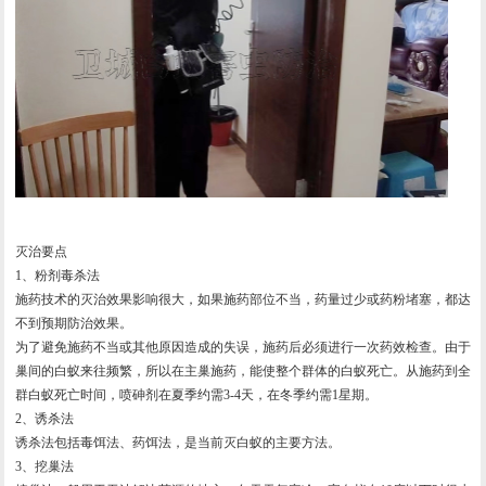
灭治要点
1、粉剂毒杀法
施药技术的灭治效果影响很大，如果施药部位不当，药量过少或药粉堵塞，都达
不到预期防治效果。
为了避免施药不当或其他原因造成的失误，施药后必须进行一次药效检查。由于
巢间的白蚁来往频繁，所以在主巢施药，能使整个群体的白蚁死亡。从施药到全
群白蚁死亡时间，喷砷剂在夏季约需3-4天，在冬季约需1星期。
2、诱杀法
诱杀法包括毒饵法、药饵法，是当前灭白蚁的主要方法。
3、挖巢法