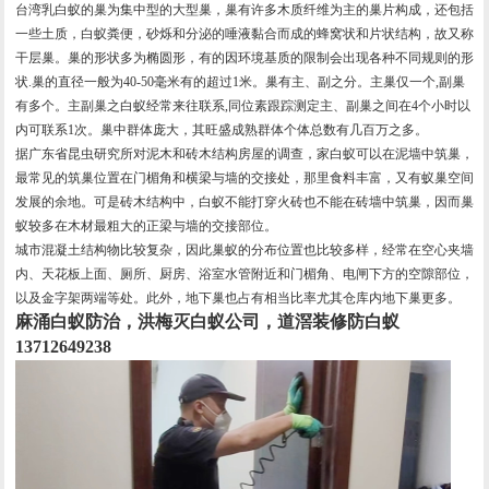
台湾乳白蚁的巢为集中型的大型巢，巢有许多木质纤维为主的巢片构成，还包括
一些土质，白蚁粪便，砂烁和分泌的唾液黏合而成的蜂窝状和片状结构，故又称
干层巢。巢的形状多为椭圆形，有的因环境基质的限制会出现各种不同规则的形
状.巢的直径一般为40-50毫米有的超过1米。巢有主、副之分。主巢仅一个,副巢
有多个。主副巢之白蚁经常来往联系,同位素跟踪测定主、副巢之间在4个小时以
内可联系1次。巢中群体庞大，其旺盛成熟群体个体总数有几百万之多。
据广东省昆虫研究所对泥木和砖木结构房屋的调查，家白蚁可以在泥墙中筑巢，
最常见的筑巢位置在门楣角和横梁与墙的交接处，那里食料丰富，又有蚁巢空间
发展的余地。可是砖木结构中，白蚁不能打穿火砖也不能在砖墙中筑巢，因而巢
蚁较多在木材最粗大的正梁与墙的交接部位。
城市混凝土结构物比较复杂，因此巢蚁的分布位置也比较多样，经常在空心夹墙
内、天花板上面、厕所、厨房、浴室水管附近和门楣角、电闸下方的空隙部位，
以及金字架两端等处。此外，地下巢也占有相当比率尤其仓库内地下巢更多。
麻涌白蚁防治，洪梅灭白蚁公司，道滘装修防白蚁
13712649238