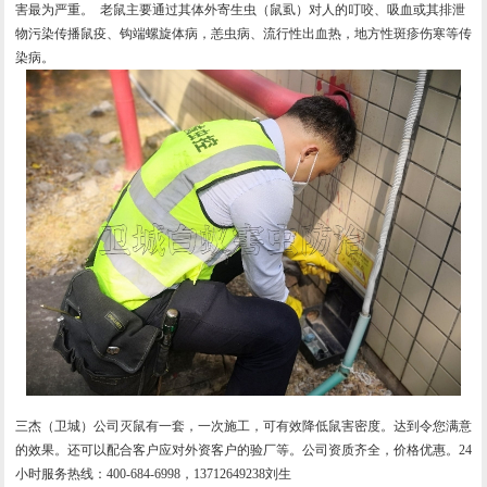
害最为严重。 老鼠主要通过其体外寄生虫（鼠虱）对人的叮咬、吸血或其排泄
物污染传播鼠疫、钩端螺旋体病，恙虫病、流行性出血热，地方性斑疹伤寒等传
染病。
三杰（卫城）公司灭鼠有一套，一次施工，可有效降低鼠害密度。达到令您满意
的效果。还可以配合客户应对外资客户的验厂等。公司资质齐全，价格优惠。24
小时服务热线：400-684-6998，13712649238刘生