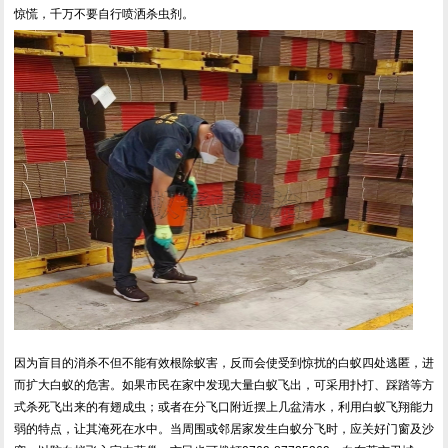
惊慌，千万不要自行喷洒杀虫剂。
因为盲目的消杀不但不能有效根除蚁害，反而会使受到惊扰的白蚁四处逃匿，进
而扩大白蚁的危害。如果市民在家中发现大量白蚁飞出，可采用扑打、踩踏等方
式杀死飞出来的有翅成虫；或者在分飞口附近摆上几盆清水，利用白蚁飞翔能力
弱的特点，让其淹死在水中。当周围或邻居家发生白蚁分飞时，应关好门窗及沙