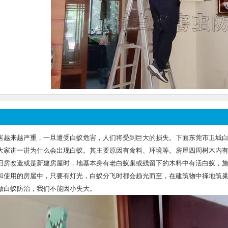
害越来越严重，一旦遭受白蚁危害，人们将受到巨大的损失。下面东莞市卫城
大家讲一讲为什么会出现白蚁。其主要原因有食料、环境等。房屋四周树木内
旧房改造或是新建房屋时，地基本身有老白蚁巢或残留下的木料中有活白蚁，
和使用的房屋中，只要有灯光，白蚁分飞时都会趋光而至，在建筑物中择地筑
做白蚁防治，我们不能因小失大。