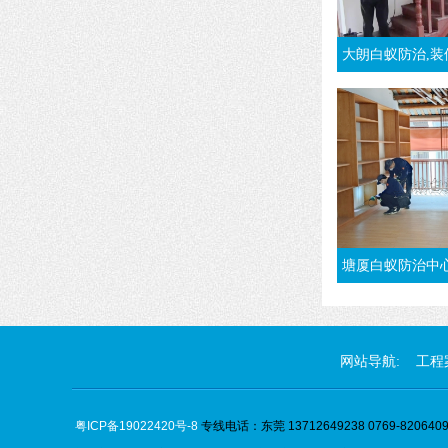
大朗白蚁防治,装修白蚁预防施工
塘厦白蚁防治中心丨专业塘厦杀白蚁
网站导航:
工程
粤ICP备19022420号-8
专线电话：东莞 13712649238 0769-82064096