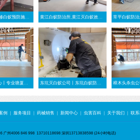
方法-东莞大朗灭白蚁公司
黄江白蚁防治所,黄江灭白蚁效果好-东莞黄江镇白蚁公司
常平白蚁防治,东莞
团队丨东莞塘厦灭白蚁公司
东坑灭白蚁公司丨东坑白蚁防治丨装修时东莞东坑白蚁预防工程
樟木头杀虫公司,东莞樟木
案例
|
服务项目
|
药械销售
|
新闻中心
|
虫害百科
|
关于我们
|
联系
 广州4006 846 998 13710118698 深圳13713838598 (24小时电话)