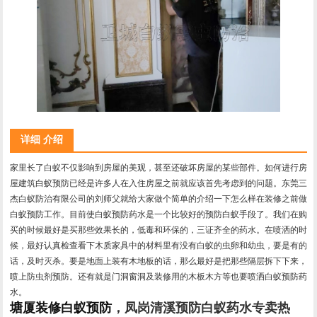
详细 介绍
家里长了白蚁不仅影响到房屋的美观，甚至还破坏房屋的某些部件。如何进行房
屋建筑白蚁预防已经是许多人在入住房屋之前就应该首先考虑到的问题。东莞三
杰白蚁防治有限公司的刘师父就给大家做个简单的介绍一下怎么样在装修之前做
白蚁预防工作。目前使白蚁预防药水是一个比较好的预防白蚁手段了。我们在购
买的时候最好是买那些效果长的，低毒和环保的，三证齐全的药水。在喷洒的时
候，最好认真检查看下木质家具中的材料里有没有白蚁的虫卵和幼虫，要是有的
话，及时灭杀。要是地面上装有木地板的话，那么最好是把那些隔层拆下下来，
喷上防虫剂预防。还有就是门洞窗洞及装修用的木板木方等也要喷洒白蚁预防药
水。
塘厦装修白蚁预防
，凤岗清溪预防白蚁药水专卖热