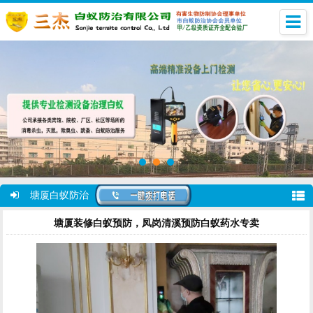
塘厦白蚁防治
塘厦装修白蚁预防，凤岗清溪预防白蚁药水专卖