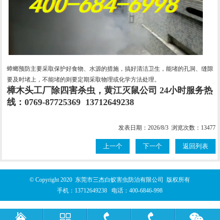
蟑螂预防主要采取保护好食物、水源的措施，搞好清洁卫生，能堵的孔洞、缝隙
要及时堵上，不能堵的则要定期采取物理或化学方法处理。
樟木头工厂除四害杀虫，黄江灭鼠公司
24小时服务热
线：0769-87725369 13712649238
发表日期：2026/8/3 浏览次数：13477
上一个
下一个
返回列表
© Copyright 2020 东莞市三杰白蚁害虫防治有限公司 版权所有
手机：
13712649238
电话：
400-6846-998