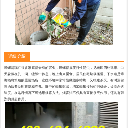
详细 介绍
蟑螂是现在很多家庭都会有的害虫，蟑螂都属夜行性昆虫，见光即四处逃窜。白
天躲藏在孔、洞、缝隙中休息，晚上出来觅食。居民住宅垃圾楼道、下水道是蟑
螂栖息繁殖的重要场所，这些环境中常常隐藏很多蟑螂，又很难杀灭。有时滞留
喷洒后要及时将隐藏在孔、缝中的蟑螂驱出，增加蟑螂接触药剂机会，提高杀灭
速度。在这种情况下可选用烟雾方法。烟雾法不仅具有直接杀灭作用，还具有强
烈的驱赶作用。