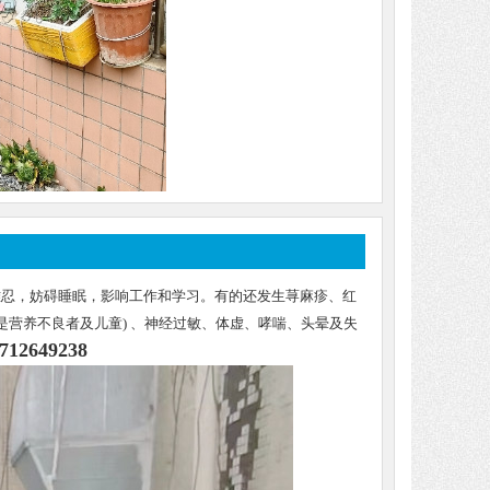
难忍，妨碍睡眠，影响工作和学习。有的还发生荨麻疹、红
是营养不良者及儿童) 、神经过敏、体虚、哮喘、头晕及失
12649238