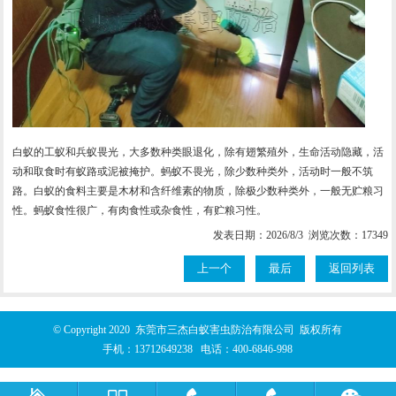
白蚁的工蚁和兵蚁畏光，大多数种类眼退化，除有翅繁殖外，生命活动隐藏，活
动和取食时有蚁路或泥被掩护。蚂蚁不畏光，除少数种类外，活动时一般不筑
路。白蚁的食料主要是木材和含纤维素的物质，除极少数种类外，一般无贮粮习
性。蚂蚁食性很广，有肉食性或杂食性，有贮粮习性。
发表日期：2026/8/3 浏览次数：17349
上一个
最后
返回列表
© Copyright 2020 东莞市三杰白蚁害虫防治有限公司 版权所有
手机：
13712649238
电话：
400-6846-998