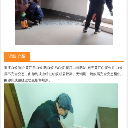
详细 介绍
黄江白蚁防治,黄江杀白蚁,防白蚁,治白蚁,黄江白蚁防治-东莞黄江白蚁公司,白蚁
属不完全变态，由卵到成虫经过幼蚁或若蚁期、无蛹期。蚂蚁属完全变态昆虫，
由卵到成虫经过幼虫期和蛹期。