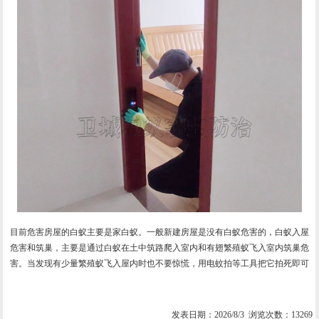
目前危害房屋的白蚁主要是家白蚁。一般新建房屋是没有白蚁危害的，白蚁入屋
危害和筑巢，主要是通过白蚁在土中筑路爬入室内和有翅繁殖蚁飞入室内筑巢危
害。当发现有少量繁殖蚁飞入屋内时也不要惊慌，用电蚊拍等工具把它拍死即可
发表日期：2026/8/3 浏览次数：13269