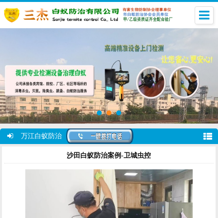
万江白蚁防治
沙田白蚁防治案例-卫城虫控