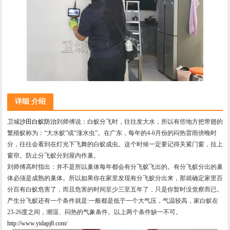
详细 介绍
卫城
沙田白蚁防治
刘师傅说：白蚁分飞时，往往发大水，所以有些地方把带翅的
繁殖蚁称为：“大水蚁”或“涨水虫”。在广东，每年的4-6月份的闷热雷雨傍晚时
分，往往会看到在灯光下飞舞的白蚁成虫。这个时候一定要记得关紧门窗，拉上
窗帘。防止分飞蚁分到屋内作巢。
刘师傅高时指出：并不是所以巢体每年都会有分飞蚁飞出的。有分飞蚁分出的巢
体必须是成熟的巢体。所以如果你在家里发现有分飞蚁分出来，那就确定家里百
分百有白蚁危害了，而且危害的时间至少三至五年了，只是你暂时没觉察而已。
产生分飞蚁还有一个条件就是:一般都是低于一个大气压，气温较高，家白蚁在
23-26度之间，潮湿、闷热的气象条件。以上两个条件缺一不可。
http://www.yidapj8.com/