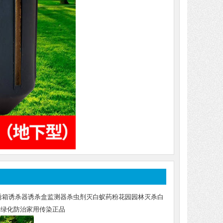
诱箱诱杀器诱杀盒监测器杀虫剂灭白蚁药粉花园园林灭杀白
林绿化防治家用传染正品