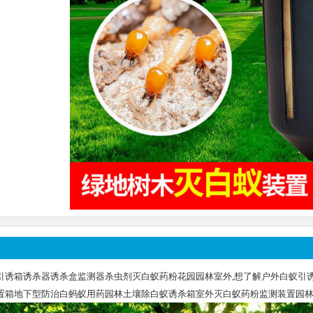
引诱箱诱杀器诱杀盒监测器杀虫剂灭白蚁药粉花园园林室外,想了解户外白蚁引
置箱地下型防治白蚂蚁用药园林土壤除白蚁诱杀箱室外灭白蚁药粉监测装置园