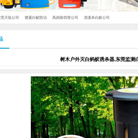
东莞灭鼠公司
塘厦白蚁防治
凤岗除四害公司
清溪杀白蚁公司
品
树木户外灭白蚂蚁诱杀器,东莞监测