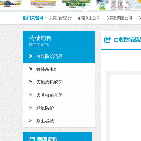
热门关键词：
东莞白蚁防治
东莞杀虫公司
东莞除四害公司
药械销售
白蚁防治药
PRODUCTS
白蚁防治药品
蚊蝇杀虫剂
灭螂螂蚂蚁药
灭臭虫跳蚤药
老鼠防护
杀虫器械
新闻资讯