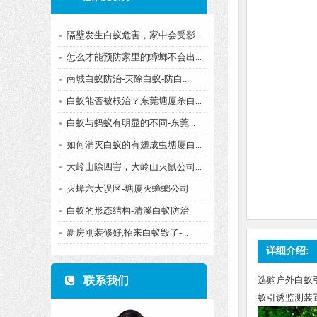
隔壁发生白蚁危害，家中会受影...
怎么才能预防家里的蟑螂不会出...
南城白蚁防治-灭除白蚁-防白...
白蚁能否被根治？东莞塘厦杀白...
白蚁与蚂蚁有明显的不同-东莞...
如何消灭白蚁的有翅成虫塘厦白...
大岭山除四害，大岭山灭鼠公司...
灭蟑六大误区-塘厦灭蟑螂公司
白蚁的形态结构-清溪白蚁防治
新房刚装修好,招来白蚁毁了-...
详细介绍:
联系我们
选购户外白蚁
蚁引诱监测装