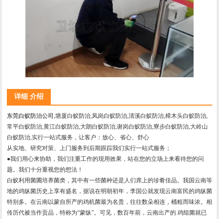
详细 介绍
东莞白蚁防治公司
,塘厦白蚁防治,凤岗白蚁防治,清溪白蚁防治,樟木头白蚁防治,
常平白蚁防治,黄江白蚁防治,大朗白蚁防治,谢岗白蚁防治,寮步白蚁防治,大岭山
白蚁防治,实行一站式服务，让客户：放心、省心、舒心
从实地、研究对策、上门服务到后期跟踪我们实行一站式服务；
●我们用心来协助，我们注重工作的现用效果，站在您的立场上来看待您的问
题。我们十分重视您的想法！
白蚁利用菌圃培养菌类，其中有一些菌种还是人们席上的珍肴佳品。我国云南等
地的鸡纵菌历史上享有盛名，据说在明朝初年，李国公就发现云南富民的鸡纵菌
特别多。在云南以蒙自所产的鸡机菌最为名贵，往往数朵相连，桶粗而味浓。相
传历代被当作贡品，特称为“蒙纵”。可见，数百年前，云南出产的 鸡组菌就已