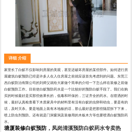
详细 介绍
家里长了白蚁不仅影响到房屋的美观，甚至还破坏房屋的某些部件。如何进行房
屋建筑白蚁预防已经是许多人在入住房屋之前就应该首先考虑到的问题。东莞三
杰白蚁防治有限公司的刘师父就给大家做个简单的介绍一下怎么样在装修之前做
白蚁预防工作。目前使白蚁预防药水是一个比较好的预防白蚁手段了。我们在购
买的时候最好是买那些效果长的，低毒和环保的，三证齐全的药水。在喷洒的时
候，最好认真检查看下木质家具中的材料里有没有白蚁的虫卵和幼虫，要是有的
话，及时灭杀。要是地面上装有木地板的话，那么最好是把那些隔层拆下下来，
喷上防虫剂预防。还有就是门洞窗洞及装修用的木板木方等也要喷洒白蚁预防药
水。
塘厦装修白蚁预防
，凤岗清溪预防白蚁药水专卖热