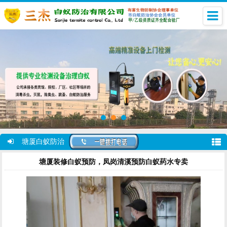
塘厦白蚁防治
塘厦装修白蚁预防，凤岗清溪预防白蚁药水专卖