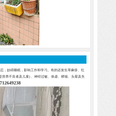
难忍，妨碍睡眠，影响工作和学习。有的还发生荨麻疹、红
是营养不良者及儿童) 、神经过敏、体虚、哮喘、头晕及失
12649238