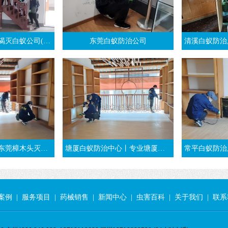
司(强烈推荐卫城虫控)
东莞白蚁防治公司
清溪白蚁防治,清溪杀白蚁,灭白蚁,治白
蚁,推荐樟木头白蚁防治公司
塘厦白蚁防治中心丨专业塘厦杀白蚁团队丨东莞塘厦灭白蚁公司
常平白蚁防治,东莞
案例
|
服务项目
|
药械销售
|
新闻中心
|
虫害百科
|
关于我们
|
联系