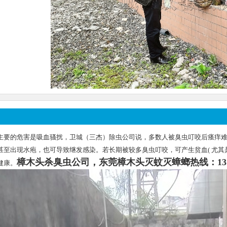
主要的危害是吸血骚扰，卫城（三杰）除虫公司说，多数人被臭虫叮咬后瘙痒
甚至出现水疱，也可导致继发感染。若长期被较多臭虫叮咬，可产生贫血( 尤其
樟木头杀臭虫公司，东莞樟木头灭蚊灭蟑螂
热线：137
健康。