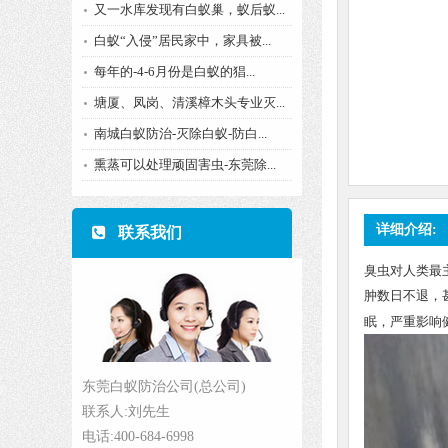
又一水库发现有白蚁巢，蚁后蚁...
白蚁“入侵”居民家中，家具被...
每年的-4-6月份是白蚁的猖...
塘厦、凤岗、清溪樟木头专业灭...
南城白蚁防治-灭除白蚁-防白...
熏蒸可以处理顽固害虫-东莞除...
详细介绍:
联系我们
臭虫对人类最
肿数日不退，
眠，严重影响
东莞白蚁防治公司(总公司)
联系人:刘先生
电话:400-684-6998