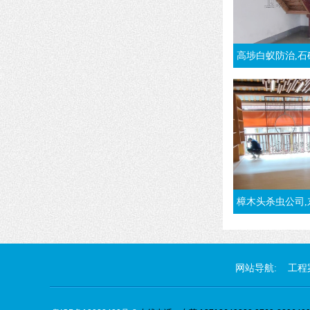
高埗白蚁防治,石碣灭白蚁公
樟木头杀虫公司,东莞樟木头灭白
网站导航:
工程