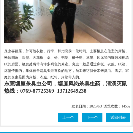
臭虫喜群居，并可随衣物、行李、和指晓前一段时间。主要栖息在住室的床架、
帐顶四角、墙壁、天花板、桌、椅、书架、被子褥、草垫、床席等的缝隙和糊墙
纸的后面。栖息处所带有许多褐色的粪迹。臭虫一般是通过床板、衣服、纸箱、
床垫传播的，集体宿舍是臭虫最喜欢的地方，员工来访就会带来臭虫。酒店、家
庭的臭虫是因为床板、衣服、纸箱、床垫带入的。
东莞塘厦杀臭虫公司，塘厦凤岗杀臭虫药，清溪灭鼠
热线：0769-87725369 13712649238
发表日期：2026/8/3 浏览次数：14562
上一个
下一个
返回列表