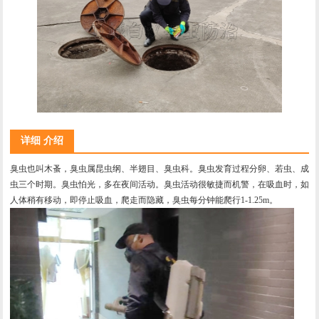
详细 介绍
臭虫也叫木蚤，臭虫属昆虫纲、半翅目、臭虫科。臭虫发育过程分卵、若虫、成
虫三个时期。臭虫怕光，多在夜间活动。臭虫活动很敏捷而机警，在吸血时，如
人体稍有移动，即停止吸血，爬走而隐藏，臭虫每分钟能爬行1-1.25m。