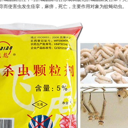
导而使害虫发生痉挛，麻痹，死亡，主要作用对象为蚊蝇幼虫。