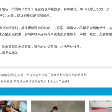
开包装，按照每平方米30克左右使用量投放于目标区域，每10天以上投放一次
0-20cm处，以达到更佳的控制效果。
幼虫神经毒剂，其作用机理为抑制幼虫，痉挛，麻痹体内乙酰胆碱酯酶活性，
使乙酰脂碱积累，影响神经兴奋传导而使害虫发生痉挛，麻痹，死亡，主要作
、乌龟等观赏鱼类有毒，请勿在此类鱼塘、水池等处投放。
说明书或标签。
氰菊酯悬浮剂_东莞广州深圳惠州灭蚊子苍蝇药剂灭蚊滞留喷洒药剂
•高氯氟乳油-东莞供应外环境杀苍蝇药【环卫乐辛硫磷】