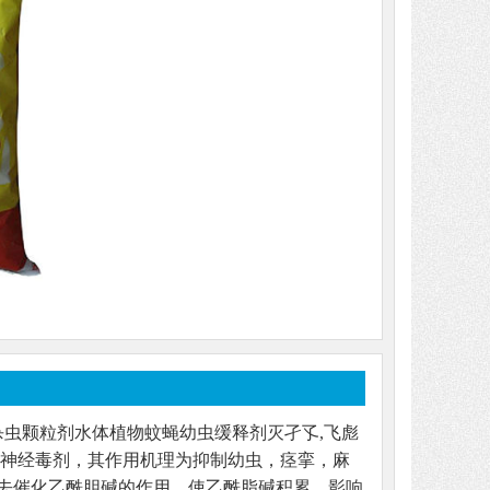
杀虫颗粒剂水体植物蚊蝇幼虫缓释剂灭孑孓,飞彪
虫神经毒剂，其作用机理为抑制幼虫，痉挛，麻
去催化乙酰胆碱的作用。使乙酰脂碱积累，影响