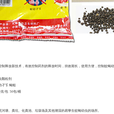
控制释放新技术，有效控制药剂的释放时间，持效期长，使用方便，控制蚊蝇
虫颗粒剂
幼孑孓 蝇蛆
0克/包 50包/桶
死河塘、粪坑、化粪池、垃圾场及其他潮湿的易孳生蚊蝇幼虫的场所。