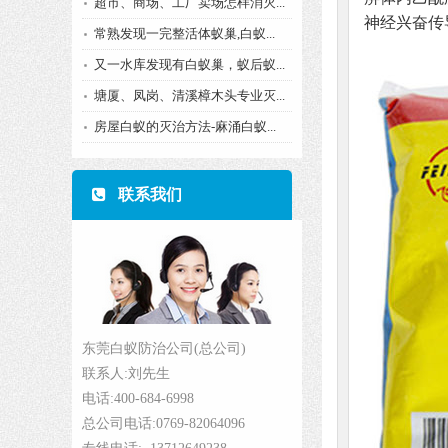
超市、商场、工厂卖场怎样消灭...
神经兴奋传
常熟发现一完整活体蚁巢,白蚁...
又一水库发现有白蚁巢，蚁后蚁...
塘厦、凤岗、清溪樟木头专业灭...
房屋白蚁的灭治方法-麻涌白蚁...
联系我们
东莞白蚁防治公司(总公司)
联系人:刘先生
电话:400-684-6998
总公司电话:0769-82064096