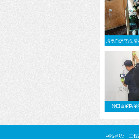
清溪白蚁防治,清溪杀白蚁,灭白蚁,治白蚁,清溪
沙田白蚁防治
网站导航:
工程