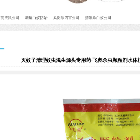
东莞灭鼠公司
塘厦白蚁防治
凤岗除四害公司
清溪杀白蚁公司
灭蚊子清理蚊虫滋生源头专用药-飞彪杀虫颗粒剂水体