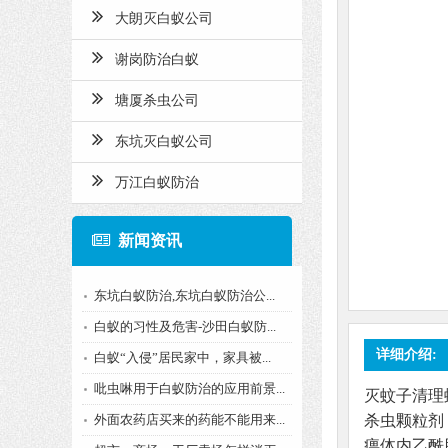
大朗灭白蚁公司
谢岗防治白蚁
塘厦杀虫公司
东坑灭白蚁公司
万江白蚁防治
新闻资讯
东坑白蚁防治,东坑白蚁防治公...
白蚁的习性及危害-沙田白蚁防...
详细介绍:
白蚁“入侵”居民家中，家具被...
吡虫啉用于白蚁防治的应用前景...
灭蚊子清理
外面农药店买来的药能不能用来...
杀虫颗粒剂
痹体内乙酰