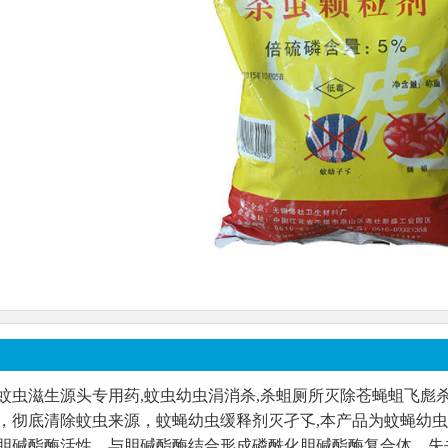
蚊虫滋生源头专用药,蚊虫幼虫涓消杀,杀蛆厕所灭除苍蝇蛆飞彪
，彻底清除蚊虫来源，蚊蝇幼虫缓释剂灭孑孓,本产品为蚊蝇幼
胆碱酯酶活性，与胆碱酯酶结合形成磷酰化胆碱酯酶复合体，失