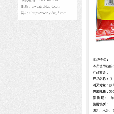
专线电话: 13712649238
邮箱：www@yidapj8.com
网址：http://www.yidapj8.com
本品特点：
本品使用新的
产品简介：
产品名称
：杀
消灭对象
：蚊
包装规格
：50
保 质 期
：二年
使用场所
：
阴沟、水池、