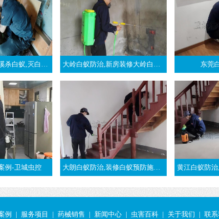
白蚁防治,清溪白蚁预防-东莞清溪白蚁公司
大岭白蚁防治,新房装修大岭白蚁预防案例-东莞大岭白蚁公司
东莞
案例-卫城虫控
大朗白蚁防治,装修白蚁预防施工方法-东莞大朗灭白蚁公司
黄江白蚁防治所,黄江灭白
案例
|
服务项目
|
药械销售
|
新闻中心
|
虫害百科
|
关于我们
|
联系