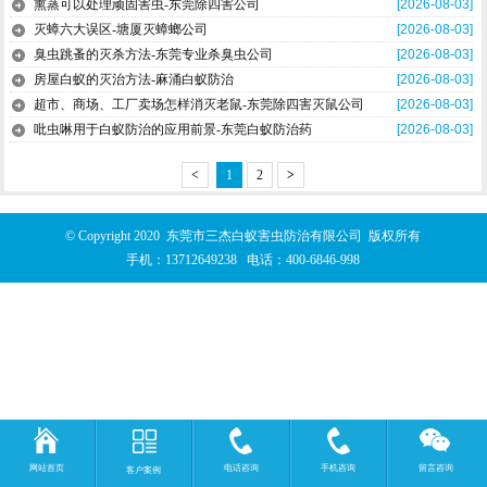
熏蒸可以处理顽固害虫-东莞除四害公司
[2026-08-03]
灭蟑六大误区-塘厦灭蟑螂公司
[2026-08-03]
臭虫跳蚤的灭杀方法-东莞专业杀臭虫公司
[2026-08-03]
房屋白蚁的灭治方法-麻涌白蚁防治
[2026-08-03]
超市、商场、工厂卖场怎样消灭老鼠-东莞除四害灭鼠公司
[2026-08-03]
吡虫啉用于白蚁防治的应用前景-东莞白蚁防治药
[2026-08-03]
<
1
2
>
© Copyright 2020 东莞市三杰白蚁害虫防治有限公司 版权所有
手机：
13712649238
电话：
400-6846-998
网站首页
电话咨询
手机咨询
留言咨询
客户案例