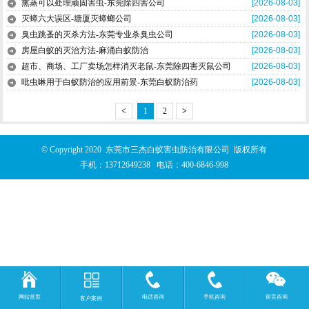
熏蒸可以处理顽固害虫-东莞除四害公司
[2026-08-03]
灭蟑六大误区-塘厦灭蟑螂公司
[2026-08-03]
臭虫跳蚤的灭杀方法-东莞专业杀臭虫公司
[2026-08-03]
房屋白蚁的灭治方法-麻涌白蚁防治
[2026-08-03]
超市、商场、工厂卖场怎样消灭老鼠-东莞除四害灭鼠公司
[2026-08-03]
吡虫啉用于白蚁防治的应用前景-东莞白蚁防治药
[2026-08-03]
<
1
2
>
© Copyright 2020 东莞市三杰白蚁害虫防治有限公司 版权所有
手机：
13712649238
电话：
400-6846-998
网站首页
电话咨询
手机咨询
留言咨询
客户案例