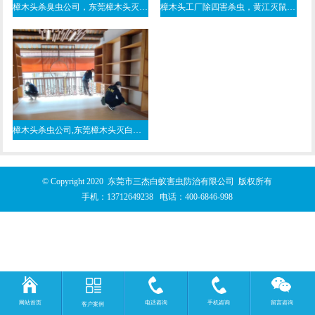
樟木头杀臭虫公司，东莞樟木头灭蚊灭蟑螂
樟木头工厂除四害杀虫，黄江灭鼠公司
樟木头杀虫公司,东莞樟木头灭白蚁,推荐樟木头白蚁防治公司
© Copyright 2020 东莞市三杰白蚁害虫防治有限公司 版权所有
手机：
13712649238
电话：
400-6846-998
网站首页
电话咨询
手机咨询
留言咨询
客户案例