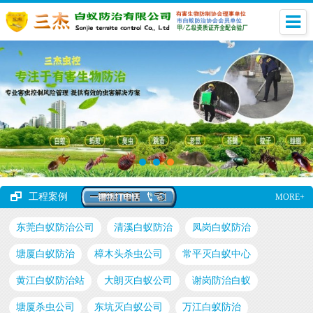
工程案例
MORE+
东莞白蚁防治公司
清溪白蚁防治
凤岗白蚁防治
塘厦白蚁防治
樟木头杀虫公司
常平灭白蚁中心
黄江白蚁防治站
大朗灭白蚁公司
谢岗防治白蚁
塘厦杀虫公司
东坑灭白蚁公司
万江白蚁防治