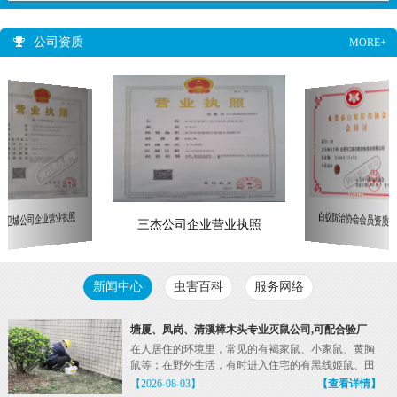
公司资质
MORE+
白蚁防治协会会员资质证
卫城公司企业营业执照
三杰公司企业营业执照
新闻中心
虫害百科
服务网络
塘厦、凤岗、清溪樟木头专业灭鼠公司,可配合验厂
在人居住的环境里，常见的有褐家鼠、小家鼠、黄胸
鼠等；在野外生活，有时进入住宅的有黑线姬鼠、田
鼠等。老鼠...
【2026-08-03】
【查看详情】