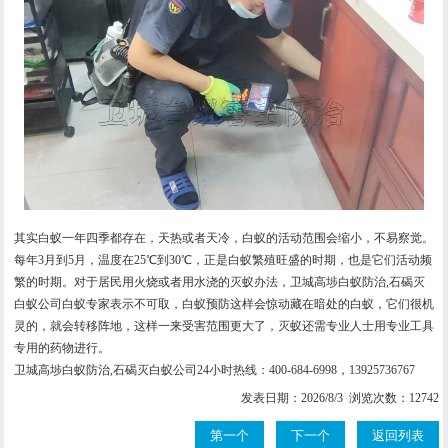
其实白蚁一年四季都存在，天热或者天冷，白蚁的活动范围会缩小，不易察觉。
每年3月到5月，温度在25℃到30℃，正是白蚁繁殖旺盛的时期，也是它们活动频
繁的时期。对于居民用火烧或者用水浇的灭蚁办法，卫城高埗白蚁防治,石碣灭
白蚁公司白蚁专家表示不可取，白蚁预防这样会惊动藏在暗处的白蚁，它们很机
灵的，就会转移阵地，这样一来受害范围更大了，灭蚁还需专业人士用专业工具
专用的药物进行。
卫城高埗白蚁防治,石碣灭白蚁公司24小时热线：400-684-6998，13925736767
发表日期：2026/8/3 浏览次数：12742
第一个
下一个
返回列表