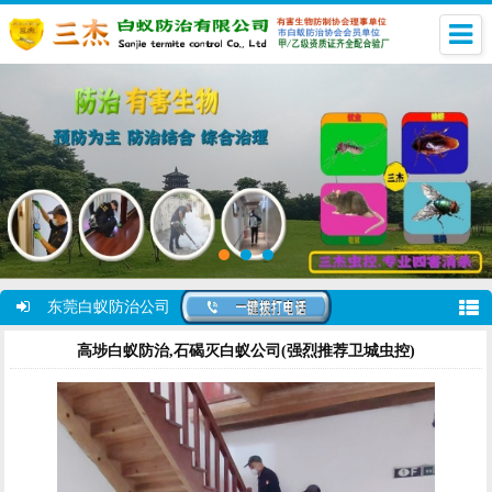
东莞白蚁防治公司
高埗白蚁防治,石碣灭白蚁公司(强烈推荐卫城虫控)