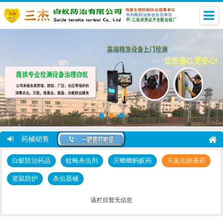
药械销售
白蚁防治药品
蚊蝇杀虫剂
灭螂螂蚂蚁药
灭臭虫跳蚤药
老鼠防护
杀虫器械
该栏目暂无信息