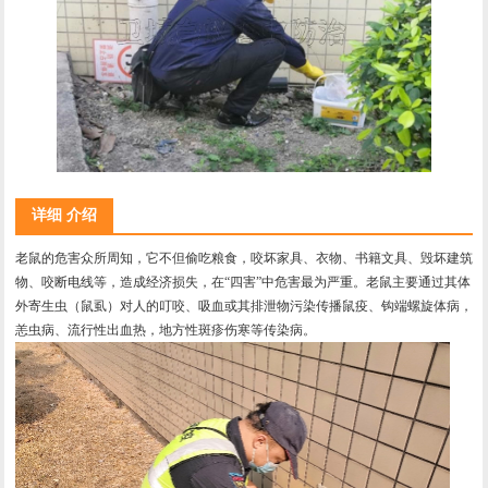
详细 介绍
老鼠的危害众所周知，它不但偷吃粮食，咬坏家具、衣物、书籍文具、毁坏建筑
物、咬断电线等，造成经济损失，在“四害”中危害最为严重。老鼠主要通过其体
外寄生虫（鼠虱）对人的叮咬、吸血或其排泄物污染传播鼠疫、钩端螺旋体病，
恙虫病、流行性出血热，地方性斑疹伤寒等传染病。