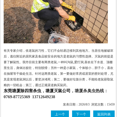
有关专家介绍，依老鼠的习性，它们不会轻易迁移到其他地方。当居住地被破坏
后，逃往附近的居民家及食品较安全的地方是老鼠的习惯性选择。灭鼠的前提是
要了解鼠性。我市目前主要有两类老鼠,一种叫沟鼠,爱打洞,喜欢在下水道、顶棚
里生活，身体比较壮，特别狡猾；另外一种是小家鼠，个体较小，胆子小，喜欢
在抽屉等干燥处生活。针对这两类老鼠，第一要做好库房或居室的密封处理，尤
其是发现老鼠洞以后，要坚决堵死；第二，要做好垃圾分类，不能给老鼠获取鼠
粮的一切机会；第三，通过正规渠道购买鼠药。
东莞塘厦除四害杀虫
，
塘厦灭鼠公司
，塘厦杀臭虫热线：
0769-87725369 13712649238
发表日期：2026/8/3 浏览次数：15459
上一个
下一个
返回列表