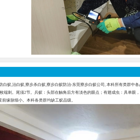
防白蚁,治白蚁,寮步杀白蚁,寮步白蚁防治-东莞寮步白蚁公司, 本科所有类群
-4枚端刺。尾须2节。兵蚁：头部在触角后方有淡色的眼点；有翅成虫：具单眼
亚前缘脉细小。本科各类群均缺工蚁品级。