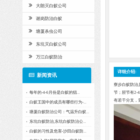
大朗灭白蚁公司
谢岗防治白蚁
塘厦杀虫公司
东坑灭白蚁公司
万江白蚁防治
详细介绍:
新闻资讯
寮步白蚁防治,
每年的-4-6月份是白蚁的猖...
节；胫节有2
有若干分支，
白蚁王国中的成员有哪些行为-...
塘厦白蚁防治公司：气温升白蚁...
东坑白蚁防治,东坑白蚁防治公...
白蚁的习性及危害-沙田白蚁防...