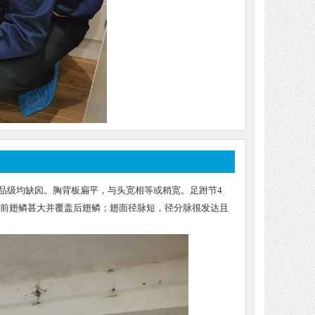
中各品级均缺囟。胸背板扁平，与头宽相等或稍宽。足跗节4
，前翅鳞甚大并覆盖后翅鳞；翅面径脉短，径分脉很发达且