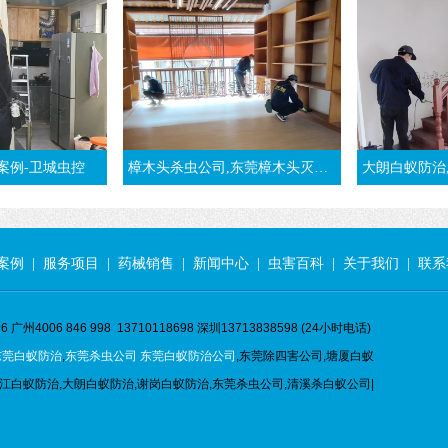
案例-卫城虫控
樟木头杀虫公司,东莞樟木头灭白蚁,推荐樟木头白蚁防治公司
大朗白蚁防治,装修白蚁预
案例
|
服务项目
|
药械销售
|
新闻中心
|
虫害百科
|
关于我们
|
联系
 广州4006 846 998 13710118698 深圳13713838598 (24小时电话)
东莞白蚁防治
,
东莞杀虫公司
东莞白蚁防治公司
,东莞除四害公司,塘厦白蚁
江白蚁防治,大朗白蚁防治,谢岗白蚁防治,东莞杀虫公司,清溪杀白蚁公司|