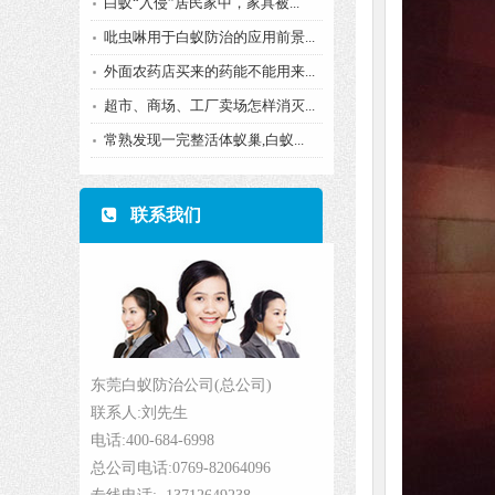
白蚁“入侵”居民家中，家具被...
吡虫啉用于白蚁防治的应用前景...
外面农药店买来的药能不能用来...
超市、商场、工厂卖场怎样消灭...
常熟发现一完整活体蚁巢,白蚁...
联系我们
东莞白蚁防治公司(总公司)
联系人:刘先生
电话:400-684-6998
总公司电话:0769-82064096