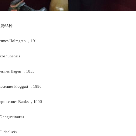
属65种
mes Holmgren ，1911
oshunensis
rmes Hagen ，1853
ermes Froggatt ，1896
otetmes Banks ，1906
ngustinotus
declivis