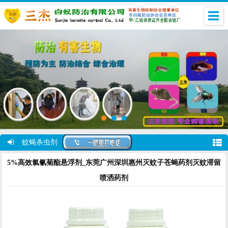
蚊蝇杀虫剂
5%高效氯氰菊酯悬浮剂_东莞广州深圳惠州灭蚊子苍蝇药剂灭蚊滞留
喷洒药剂