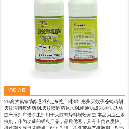
详细 介绍
5%高效氯氰菊酯悬浮剂_东莞广州深圳惠州灭蚊子苍蝇药剂
灭蚊滞留喷洒药剂,灭蚊喷洒药兑水剂,南通功成5%大功达杀
虫悬浮剂广谱杀虫剂用于灭蚊蝇蟑螂蜈蚣潮虫,本品为卫生杀
虫剂，作为功成的经典产品，品质优秀，具有击倒速度快、
持效期长等显著特点，配方先进，不含苯类有机溶剂，对环