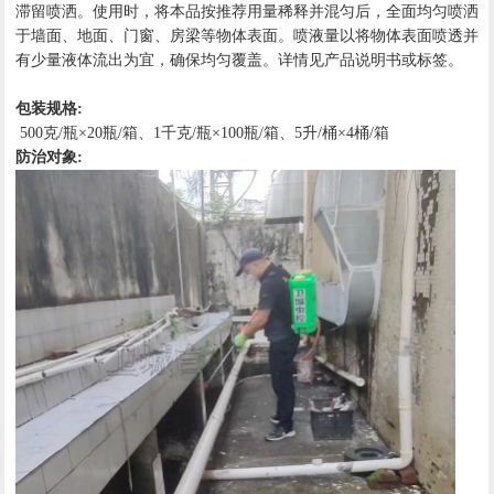
滞留喷洒。使用时，将本品按推荐用量稀释并混匀后，全面均匀喷洒
于墙面、地面、门窗、房梁等物体表面。喷液量以将物体表面喷透并
有少量液体流出为宜，确保均匀覆盖。详情见产品说明书或标签。
包装规格:
500克/瓶×20瓶/箱、1千克/瓶×100瓶/箱、5升/桶×4桶/箱
防治对象: