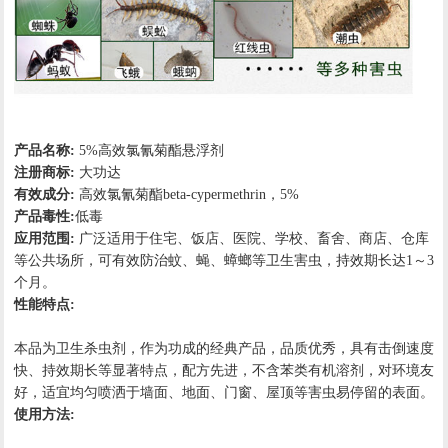
产品名称:
5%高效氯氰菊酯悬浮剂
注册商标:
大功达
有效成分:
高效氯氰菊酯beta-cypermethrin，5%
产品毒性:
低毒
应用范围:
广泛适用于住宅、饭店、医院、学校、畜舍、商店、仓库
等公共场所，可有效防治蚊、蝇、蟑螂等卫生害虫，持效期长达1～3
个月。
性能特点:
本品为卫生杀虫剂，作为功成的经典产品，品质优秀，具有击倒速度
快、持效期长等显著特点，配方先进，不含苯类有机溶剂，对环境友
好，适宜均匀喷洒于墙面、地面、门窗、屋顶等害虫易停留的表面。
使用方法: